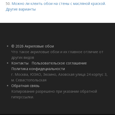
50.
Можно ли клеить обои на стены с масляной краской.
Другие варианты
© 2026 Акриловые обои
Что такое акриловые обои и их главное отличие от
других видов
Контакты
Пользовательское соглашение
Политика конфидециальности
г. Москва, ЮЗАО, Зюзино, Азовская улица 24 корпус 3,
м. Севастопольская
Обратная связь
Копирование разрешено при указании обратной
гиперссылки.