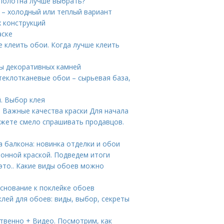
 полотна лучше выбрать?
 – холодный или теплый вариант
 конструкций
аске
е клеить обои. Когда лучше клеить
ды декоративных камней
теклотканевые обои – сырьевая база,
. Выбор клея
. Важные качества краски Для начала
ожете смело спрашивать продавцов.
а балкона: новинка отделки и обои
онной краской. Подведем итоги
это.. Какие виды обоев можно
основание к поклейке обоев
лей для обоев: виды, выбор, секреты
твенно + Видео. Посмотрим, как