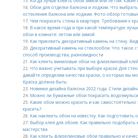
15.
Когда лучше клеить обои зимой или летом. Какие
16.
Обои для отделки балкона и лоджии. Что выбрать
остекления балкона или лоджии. Фото-обзор готовых
17.
Чем покрасить стены в квартире. Требования к кр
18.
В какое время года и при какой температуре лучш
обои в комнате: летом или зимой
19.
Как приклеить декоративный камень на стену. Ви
20.
Декоративный камень на стеклообои. Что такое с
способ производства, разновидности
21.
Как клеить виниловые обои на флизелиновый клей
22.
Что важно учитывать при выборе краски Для стен
давайте определим качества краски, о которых вы м
Краска должна быть:
23.
Новинки дизайна балкона 2022 года. Стили дизайн
24.
Можно ли бумажные обои покрасить водоэмульси
25.
Какие обои можно красить и как самостоятельно 
красить?
26.
Как наклеить обои на известку. Как подготовить 
27.
Выбор клея для обоев. Как правильно подобрать к
мастерства
28.
Как клеить флизелиновые обои правильно и качес