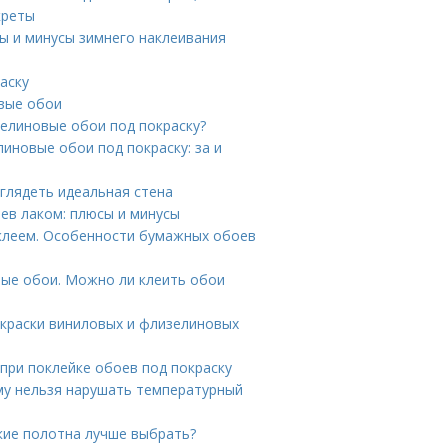
креты
ы и минусы зимнего наклеивания
аску
вые обои
елиновые обои под покраску?
иновые обои под покраску: за и
ыглядеть идеальная стена
ев лаком: плюсы и минусы
клеем. Особенности бумажных обоев
ые обои. Можно ли клеить обои
окраски виниловых и флизелиновых
 при поклейке обоев под покраску
му нельзя нарушать температурный
кие полотна лучше выбрать?