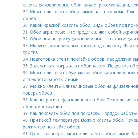
клеить флизелиновые обои: видео, рекомендации, се
29.
Можно ли клеить обои зимой частном доме. Плюс
обоев
30.
Какой краской красить обои. Виды обоев под покр
31.
Обои акриловые. Что представляют собой акрило
32.
Обои под покраску флизелиновые. Что такое флиз
33.
Минусы флизелиновых обоев под покраску. Флизел
против
34.
Подготовка стен к поклейке обоев. Как должна в
35.
Зачем и как покрывают обои лаком. Покрытие обо
36.
Можно ли клеить бумажные обои флизелиновым 
и тонкости работы с ними
37.
Можно клеить флизелиновые обои на флизелинов
поверх обоев
38.
Как покрасить флизелиновые обои. Технология п
обоев: инструкция
39.
Как поклеить обои под покраску. Порядок работы
40.
При какой температуре можно клеить обои. Поче
режим при поклейке обоев
41.
Ответ на вопрос можно ли клеить обои зимой. Ка