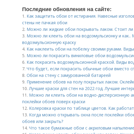
Последние обновления на сайте:
1.
Как защитить обои от истирания. Навесные изголо
стены не пачкая обои
2.
Можно ли жидкие обои покрывать лаком. Стоит ли
3.
Можно ли клеить обои на водоэмульсионку и как..
водоэмульсионную краску
4.
Как наклеить обои на побелку своими руками. Виды
5.
Можно ли покрасить виниловые обои водоэмульси
6.
Как покрасить водоэмульсионной краской. Виды во
7.
Что будет, если покрасить обычные обои вместо с
8.
Обои на стену с замурованной батареей
9.
Применение обоев на полу покрытых лаком. Оклей
10.
Лучшие краски для стен на 2022 год. Лучшие интер
11.
Можно ли клеить обои на водно-дисперсионную а
поклейки обоев поверх краски
12.
Колеровка краски по таблице цветов. Как работат
13.
Когда можно открывать окна после поклейки обое
обоев или закрыть?
14.
Что такое бумажные обои с акриловым напылени