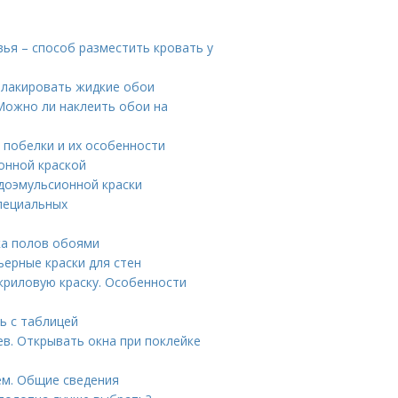
вья – способ разместить кровать у
 лакировать жидкие обои
 Можно ли наклеить обои на
 побелки и их особенности
онной краской
доэмульсионной краски
пециальных
ка полов обоями
ьерные краски для стен
криловую краску. Особенности
ь с таблицей
в. Открывать окна при поклейке
ем. Общие сведения