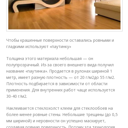
Чтобы крашенные поверхности оставались ровными и
гладкими используют «паутинку»
Толщина этого материала небольшая — он
полупрозрачный. Из-за своего внешнего вида получил
название «паутинка». Продается в рулонах шириной 1
метр, имеет разную плотность — от 20 г/м
2
до 55 г/м
2
.
Плотность подбирается в зависимости от области
применения. Для внутренних работ чаще используется
30-40 г/м
2
.
Наклеивается стеклохолст клеем для стеклообоев на
более-менее ровные стены. Небольшие трещины (до 0,5
мм шириной) и неровности он успешно маскирует,
создавая ровную поверхность. Потому эта технология