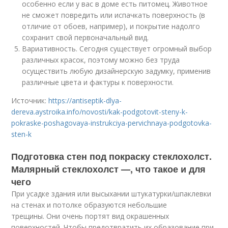
особенно если у вас в доме есть питомец. Животное
не сможет повредить или испачкать поверхность (в
отличие от обоев, например), и покрытие надолго
сохранит свой первоначальный вид.
Вариативность. Сегодня существует огромный выбор
различных красок, поэтому можно без труда
осуществить любую дизайнерскую задумку, применив
различные цвета и фактуры к поверхности.
Источник:
https://antiseptik-dlya-
dereva.aystroika.info/novosti/kak-podgotovit-steny-k-
pokraske-poshagovaya-instrukciya-pervichnaya-podgotovka-
sten-k
Подготовка стен под покраску стеклохолст.
Малярный стеклохолст —, что такое и для
чего
При усадке здания или высыхании штукатурки/шпаклевки
на стенах и потолке образуются небольшие
трещины. Они очень портят вид окрашенных
поверхностей. Чтобы предотвратить их образование при