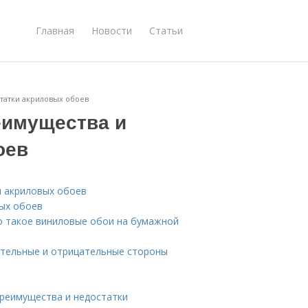
Главная
Новости
Статьи
статки акриловых обоев
еимущества и
оев
и акриловых обоев
вых обоев
о такое виниловые обои на бумажной
ительные и отрицательные стороны
преимущества и недостатки