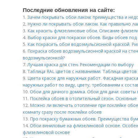
Последние обновления на сайте:
1.
Зачем покрывать обои лаком: преимущества и нед
2.
Нужно ли покрывать обои лаком. Как правильно ла
3.
Как красить флизелиновые обои. Описание флизел
4.
Выбор краски для покраски обоев. Виды обоев под
5.
Как покрасить обои водоэмульсионной краской. Ри
6.
Покраска обоев водоэмульсионной краской на стен
водоэмульсионкой?
7.
Лучшая краска для стен. Рекомендации по выбору
8.
Таблица RAL цветов с названиями. Таблица цветов
9.
Цвета красок для наружных работ. Фасадная краска
наружных работ по виду, цвету, требованиям к сост
10.
Обои для дачного домика. Обои для дачи: советы
11.
Поклейка обоев в отопительный сезон. Основные
12.
Можно ли включать отопление при поклейке обоев
комнату сразу после поклейки обоев
13.
Про покраску бумажных обоев. Преимущества бум
14.
Обои виниловые на флизелиновой основе. Особен
флизелиновой основе