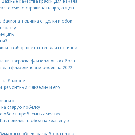
. Важные качества краски Для начала
ожете смело спрашивать продавцов.
а балкона: новинка отделки и обои
окраску
ринципы
иний
ависит выбор цвета стен для гостиной
на ли покраска флизелиновых обоев
ев для флизелиновых обоев на 2022
 на балконе
и: ремонтный флизелин и его
еиванию
 на старую побелку
е обои в проблемных местах
 Как приклеить обои на крашеную
 бумажных обоев, разработка плана