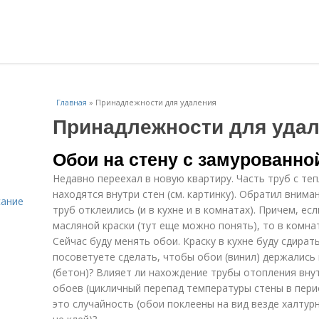
Главная
»
Принадлежности для удаления
Принадлежности для уда
Обои на стену с замурованно
Недавно переехал в новую квартиру. Часть труб с т
находятся внутри стен (см. картинку). Обратил вним
сание
труб отклеились (и в кухне и в комнатах). Причем, ес
масляной краски (тут еще можно понять), то в комна
Сейчас буду менять обои. Краску в кухне буду сдират
посоветуете сделать, чтобы обои (винил) держались
(бетон)? Влияет ли нахождение трубы отопления вну
обоев (цикличный перепад температуры стены в перио
это случайность (обои поклеены на вид везде халтур