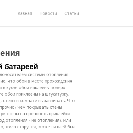
Главная
Новости
Статьи
ления
й батареей
еплоносителем системы отопления
ание, что обои в месте прохождения
ли в кухне обои наклеены поверх
те обои приклеены на штукатурку.
ь, стены в комнате выравнивать. Что
 прочно? Чем покрывать стены
три стены на прочность приклейки
д отопления - не отопления). Или
но, жила старушка, может и клей был