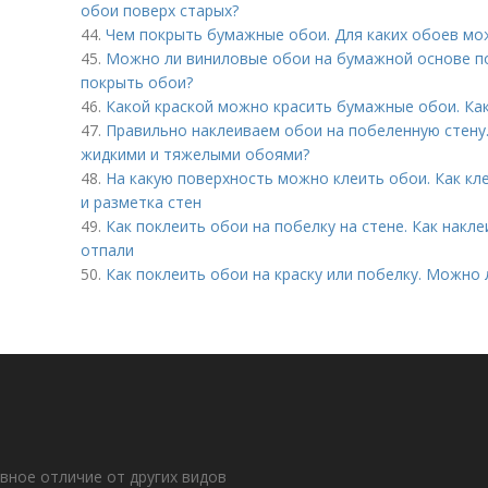
обои поверх старых?
44.
Чем покрыть бумажные обои. Для каких обоев мо
45.
Можно ли виниловые обои на бумажной основе п
покрыть обои?
46.
Какой краской можно красить бумажные обои. Ка
47.
Правильно наклеиваем обои на побеленную стену.
жидкими и тяжелыми обоями?
48.
На какую поверхность можно клеить обои. Как кл
и разметка стен
49.
Как поклеить обои на побелку на стене. Как накле
отпали
50.
Как поклеить обои на краску или побелку. Можно л
авное отличие от других видов