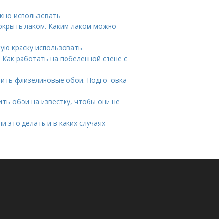
жно использовать
окрыть лаком. Каким лаком можно
кую краску использовать
 Как работать на побеленной стене с
еить флизелиновые обои. Подготовка
ить обои на известку, чтобы они не
и это делать и в каких случаях