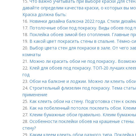
15.
Что важно учитывать при выборе краски Для стен
давайте определим качества краски, о которых вы м
Краска должна быть:
16.
Новинки дизайна балкона 2022 года. Стили дизайн
17.
Потолочные обои под покраску. Виды обоев под п
18.
Поклейка обоев зимой без отопления. Главные п
19.
В какой цвет покрасить стены в спальне. Тёмно-с
20.
Выбор цвета стен для покраски в зале. От чего з
комнаты
21.
Можно ли красить обои не под покраску.. Возмож
22.
Клей для обоев под покраску. ТОП-20 лучших кле
год
23.
Обои на балконе и лоджии. Можно ли клеить обои
24.
Строительный флизелин под покраску. Тема стать
применение
25.
Как клеить обои на стену. Подготовка стен к окл
26.
Как на побеленный потолок поклеить обои. Клеим
27.
Клеим бумажные обои правильно. Клеим бумажны
28.
Особенности поклейки обоев на крашеные стены.
стену?
29.
Каким клеем клеить обои разного типа. Поклейка