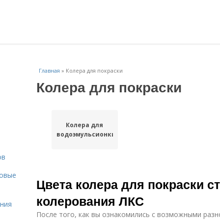
Главная
»
Колера для покраски
Колера для покраски
Колера для
водоэмульсионки
ов
новые
Цвета колера для покраски с
колерования ЛКС
ения
После того, как вы ознакомились с возможными разн