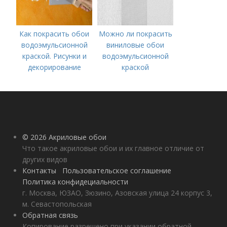
Как покрасить обои
Можно ли покрасить
водоэмульсионной
виниловые обои
краской. Рисунки и
водоэмульсионной
декорирование
краской
© 2026 Акриловые обои
Что такое акриловые обои и их главное отличие от
других видов
Контакты
Пользовательское соглашение
Политика конфидециальности
г. Москва, ЮЗАО, Зюзино, Азовская улица 24 корпус 3,
м. Севастопольская
Обратная связь
Копирование разрешено при указании обратной