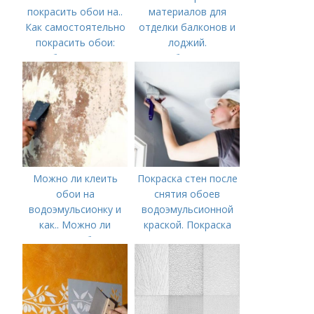
покрасить обои на..
материалов для
Как самостоятельно
отделки балконов и
покрасить обои:
лоджий.
выбор краски и
Особенности
обоев, технология
окрашивания в один
или несколько
цветов
Можно ли клеить
Покраска стен после
обои на
снятия обоев
водоэмульсионку и
водоэмульсионной
как.. Можно ли
краской. Покраска
наклеить обои на
стен после снятия
водоэмульсионную
обоев – пошаговая
краску
инструкция