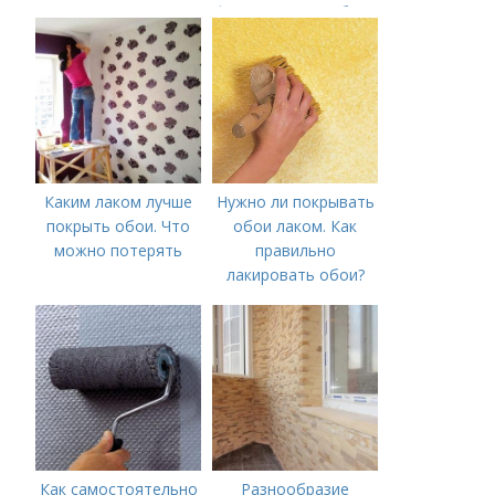
лака для жидких
флизелиновых обоев
обоев
руководствоваться
Каким лаком лучше
Нужно ли покрывать
покрыть обои. Что
обои лаком. Как
можно потерять
правильно
лакировать обои?
Как самостоятельно
Разнообразие