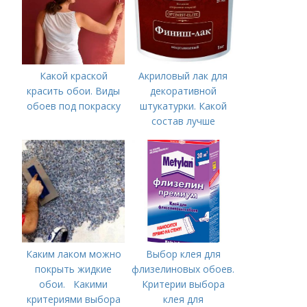
Какой краской
Акриловый лак для
красить обои. Виды
декоративной
обоев под покраску
штукатурки. Какой
состав лучше
использовать
Каким лаком можно
Выбор клея для
покрыть жидкие
флизелиновых обоев.
обои. Какими
Критерии выбора
критериями выбора
клея для