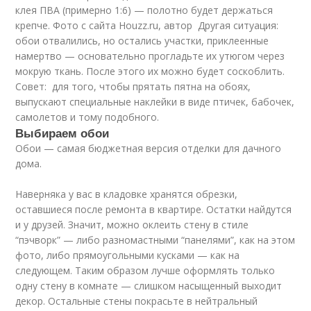
клея ПВА (примерно 1:6) — полотно будет держаться
крепче. Фото с сайта Houzz.ru, автор Другая ситуация:
обои отвалились, но остались участки, приклеенные
намертво — основательно прогладьте их утюгом через
мокрую ткань. После этого их можно будет соскоблить.
Совет: для того, чтобы прятать пятна на обоях,
выпускают специальные наклейки в виде птичек, бабочек,
самолетов и тому подобного.
Выбираем обои
Обои — самая бюджетная версия отделки для дачного
дома.
Наверняка у вас в кладовке хранятся обрезки,
оставшиеся после ремонта в квартире. Остатки найдутся
и у друзей. Значит, можно оклеить стену в стиле
“пэчворк” — либо разномастными “панелями”, как на этом
фото, либо прямоугольными кусками — как на
следующем. Таким образом лучше оформлять только
одну стену в комнате — слишком насыщенный выходит
декор. Остальные стены покрасьте в нейтральный