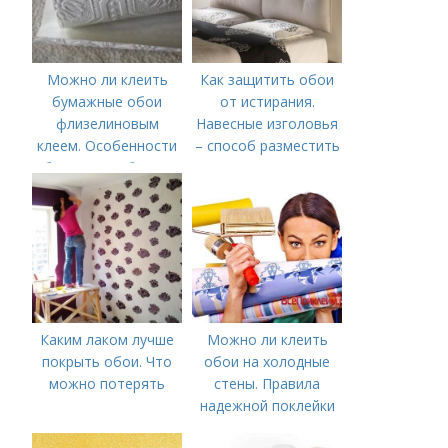
Можно ли клеить
Как защитить обои
бумажные обои
от истирания.
флизелиновым
Навесные изголовья
клеем. Особенности
– способ разместить
бумажных обоев и
кровать у стены не
тонкости работы с
пачкая обои
ними
Каким лаком лучше
Можно ли клеить
покрыть обои. Что
обои на холодные
можно потерять
стены. Правила
надежной поклейки