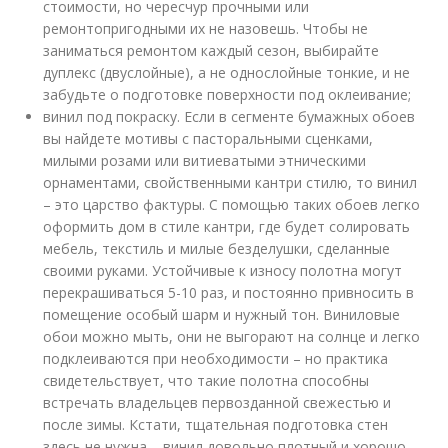
стоимости, но чересчур прочными или
ремонтопригодными их не назовешь. Чтобы не
заниматься ремонтом каждый сезон, выбирайте
дуплекс (двуслойные), а не однослойные тонкие, и не
забудьте о подготовке поверхности под оклеивание;
винил под покраску. Если в сегменте бумажных обоев
вы найдете мотивы с пасторальными сценками,
милыми розами или витиеватыми этническими
орнаментами, свойственными кантри стилю, то винил
– это царство фактуры. С помощью таких обоев легко
оформить дом в стиле кантри, где будет солировать
мебель, текстиль и милые безделушки, сделанные
своими руками. Устойчивые к износу полотна могут
перекрашиваться 5-10 раз, и постоянно привносить в
помещение особый шарм и нужный тон. Виниловые
обои можно мыть, они не выгорают на солнце и легко
подклеиваются при необходимости – но практика
свидетельствует, что такие полотна способны
встречать владельцев первозданной свежестью и
после зимы. Кстати, тщательная подготовка стен
здесь не нужна – винил довольно плотный и хорошо