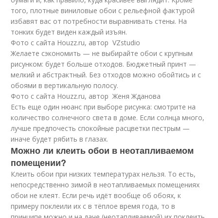
того, плотные виниловые обои с рельефной фактурой
избавят вас от потребности выравнивать стены. На
тонких будет виден каждый изъян.
Фото с сайта Houzz.ru, автор VZstudio
Желаете сэкономить — не выбирайте обои с крупным
рисунком: будет больше отходов. Бюджетный принт —
мелкий и абстрактный. Без отходов можно обойтись и с
обоями в вертикальную полосу.
Фото с сайта Houzz.ru, автор Женя Жданова
Есть еще один нюанс при выборе рисунка: смотрите на
количество солнечного света в доме. Если солнца много,
лучше предпочесть спокойные расцветки пестрым —
иначе будет рябить в глазах.
Можно ли клеить обои в неотапливаемом
помещении?
Клеить обои при низких температурах нельзя. То есть,
непосредственно зимой в неотапливаемых помещениях
обои не клеят. Если речь идёт вообще об обоях, к
примеру поклеили их с в тёплое время года, то в
принципе можно и на даче (неотапливаемой) их поклеить.