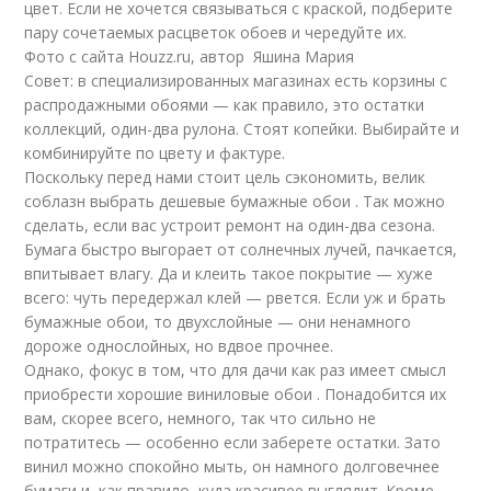
цвет. Если не хочется связываться с краской, подберите
пару сочетаемых расцветок обоев и чередуйте их.
Фото с сайта Houzz.ru, автор Яшина Мария
Совет: в специализированных магазинах есть корзины с
распродажными обоями — как правило, это остатки
коллекций, один-два рулона. Стоят копейки. Выбирайте и
комбинируйте по цвету и фактуре.
Поскольку перед нами стоит цель сэкономить, велик
соблазн выбрать дешевые бумажные обои . Так можно
сделать, если вас устроит ремонт на один-два сезона.
Бумага быстро выгорает от солнечных лучей, пачкается,
впитывает влагу. Да и клеить такое покрытие — хуже
всего: чуть передержал клей — рвется. Если уж и брать
бумажные обои, то двухслойные — они ненамного
дороже однослойных, но вдвое прочнее.
Однако, фокус в том, что для дачи как раз имеет смысл
приобрести хорошие виниловые обои . Понадобится их
вам, скорее всего, немного, так что сильно не
потратитесь — особенно если заберете остатки. Зато
винил можно спокойно мыть, он намного долговечнее
бумаги и, как правило, куда красивее выглядит. Кроме