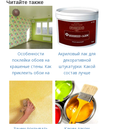
Читайте также
Особенности
Акриловый лак для
поклейки обоев на
декоративной
крашеные стены. Как
штукатурки. Какой
приклеить обои на
состав лучше
крашеную стену?
использовать
Зачем покрывать
Каким лаком