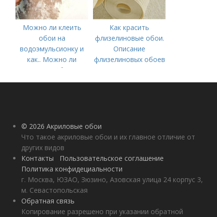
Можно ли клеить
Как красить
обои на
флизелиновые обои.
водоэмульсионку и
Описание
как.. Можно ли
флизелиновых обоев
наклеить обои на
водоэмульсионную
краску
© 2026 Акриловые обои
Что такое акриловые обои и их главное отличие от
других видов
Контакты
Пользовательское соглашение
Политика конфидециальности
г. Москва, ЮЗАО, Зюзино, Азовская улица 24 корпус 3,
м. Севастопольская
Обратная связь
Копирование разрешено при указании обратной