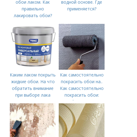
обои лаком. Как
водной основе. Где
правильно
применяется?
лакировать обои?
Каким лаком покрыть
Как самостоятельно
жидкие обои. На что
покрасить обои на..
обратить внимание
Как самостоятельно
при выборе лака
покрасить обои:
выбор краски и
обоев, технология
окрашивания в один
или несколько
цветов