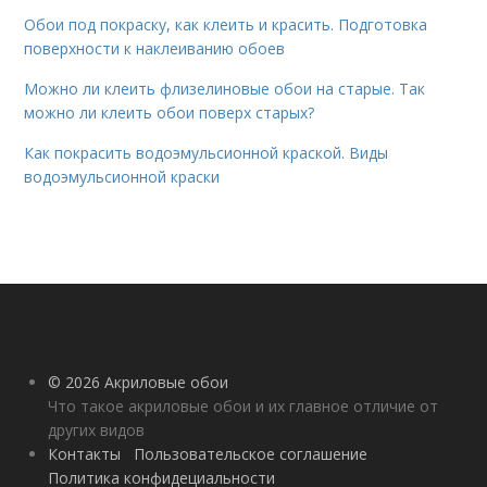
Обои под покраску, как клеить и красить. Подготовка
поверхности к наклеиванию обоев
Можно ли клеить флизелиновые обои на старые. Так
можно ли клеить обои поверх старых?
Как покрасить водоэмульсионной краской. Виды
водоэмульсионной краски
© 2026 Акриловые обои
Что такое акриловые обои и их главное отличие от
других видов
Контакты
Пользовательское соглашение
Политика конфидециальности