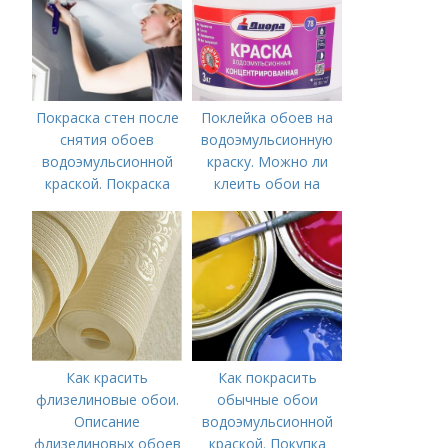
или несколько
цветов
Покраска стен после
Поклейка обоев на
снятия обоев
водоэмульсионную
водоэмульсионной
краску. Можно ли
краской. Покраска
клеить обои на
стен после снятия
водоэмульсионную
обоев – пошаговая
краску и другие
инструкция
покрытия
Как красить
Как покрасить
флизелиновые обои.
обычные обои
Описание
водоэмульсионной
флизелиновых обоев
краской. Покупка