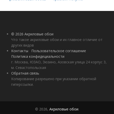
краски –, как
правильно выбрать
состав для работы?
© 2026 Акриловые обои
Что такое акриловые обои и их главное отличие от
других видов
Контакты
Пользовательское соглашение
Политика конфидециальности
г. Москва, ЮЗАО, Зюзино, Азовская улица 24 корпус 3,
м. Севастопольская
Обратная связь
Копирование разрешено при указании обратной
гиперссылки.
© 2026,
Акриловые обои
.