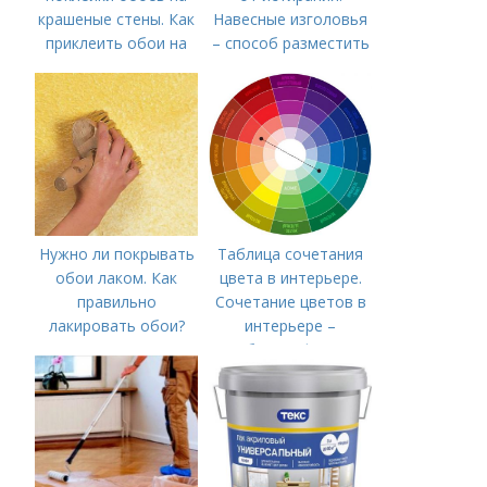
крашеные стены. Как
Навесные изголовья
приклеить обои на
– способ разместить
крашеную стену?
кровать у стены не
пачкая обои
Нужно ли покрывать
Таблица сочетания
обои лаком. Как
цвета в интерьере.
правильно
Сочетание цветов в
лакировать обои?
интерьере –
таблицы, фото с
примерами