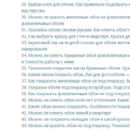
29.
Выбор клея для обоев. Как правильно подобрать к
мастерства
30.
Можно ли красить виниловые обои на флизелинов
флизелиновых обоев
31.
Поклейка обоев своими руками. Как клеить обои:
32.
Как выбрать краску для стен в квартире. Краска д
33.
Акриловый лак на водной основе для обоев мато
лакирования
34.
Можно ли клеить бумажные обои флизелиновым 
и тонкости работы с ними
35.
Технология покрытия лаком бумажных обоев. Нуж
36.
Каким лаком покрыть обои. Лак для фотообоев —
37.
Как покрасить виниловые обои не под покраску. 
38.
Покраска обоев под покраску второй раз. Подгот
39.
Как покрасить флизелиновые обои не под покраск
40.
Можно ли клеить обои если нет отопления. Какие
41.
Какие обои можно покрасить. Особенности покра
42.
Можно ли клеить обои зимой в квартире
43.
Можно ли покрасить моющие обои и какой краско
44.
Можно ли красить обои не под покраску. Техноло