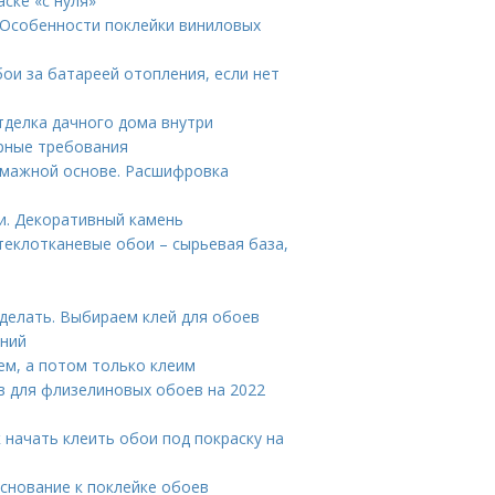
аске «с нуля»
 Особенности поклейки виниловых
бои за батареей отопления, если нет
тделка дачного дома внутри
рные требования
умажной основе. Расшифровка
и. Декоративный камень
теклотканевые обои – сырьевая база,
 делать. Выбираем клей для обоев
иний
ем, а потом только клеим
ев для флизелиновых обоев на 2022
 начать клеить обои под покраску на
основание к поклейке обоев