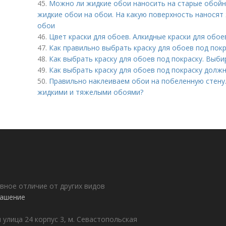
45.
Можно ли жидкие обои наносить на старые обойн
жидкие обои на обои. На какую поверхность наносят
обои
46.
Цвет краски для обоев. Алкидные краски для обое
47.
Как правильно выбрать краску для обоев под пок
48.
Как выбрать краску для обоев под покраску. Выби
49.
Как выбрать краску для обоев под покраску долж
50.
Правильно наклеиваем обои на побеленную стену.
жидкими и тяжелыми обоями?
авное отличие от других видов
лашение
 улица 24 корпус 3, м. Севастопольская