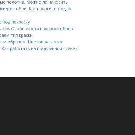
ые полотна. Можно ли наносить
 жидкие обои. Как наносить жидкие
в под покраску
раску. Особенности покраски обоев
раем тип краски
ным образом. Цветовая гамма
 Как работать на побеленной стене с