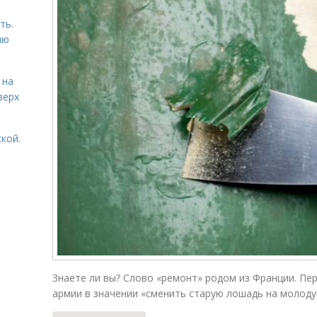
ть.
ию
 на
верх
кой.
Знаете ли вы? Слово «ремонт» родом из Франции. Пе
армии в значении «сменить старую лошадь на молоду