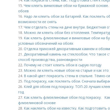
14.
Как покрасить стены, как.. Подготовка стен к покр
15.
Чем клеить виниловые обои на бумажной основе.
обоев
16.
Надо ли клеить обои за батареей. Как поклеить о
возможности ее снять
17.
Чем отделать стены на даче внутри. Бюджетная о
18.
Можно ли клеить обои без отопления. Температу
19.
Как клеить флизелиновые и виниловые обои на б
условных обозначений на обоях
20.
Отделка прихожей декоративным камнем и обоям
21.
Декоративный камень на стеклообои. Что такое с
способ производства, разновидности
22.
Почему не стоит клеить обои в сырую погоду
23.
Можно ли клеить новые обои на старые и как это
24.
В какой цвет покрасить стены в спальне. Тёмно-с
25.
Под покраску, как поклеить обои. Сначала выбира
26.
Клей для обоев под покраску. ТОП-20 лучших кле
год
27.
Как клеить флизелиновые обои под покраску. Как
флизелиновой основе
28.
Как наклеить обои на известку. Как подготовить 