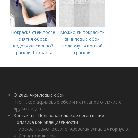
Покраска стен после
Можно ли покрасить
снятия обоев
виниловые обои
водоэмульсионной
водоэмульсионной
краской. Покраска
краской
стен после снятия
обоев – пошаговая
инструкция
© 2026 Акриловые обои
Что такое акриловые обои и их главное отличие от
других видов
Контакты
Пользовательское соглашение
Политика конфидециальности
г. Москва, ЮЗАО, Зюзино, Азовская улица 24 корпус 3,
м. Севастопольская