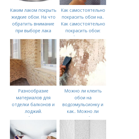
Каким лаком покрыть
Как самостоятельно
жидкие обои. На что
покрасить обои на..
обратить внимание
Как самостоятельно
при выборе лака
покрасить обои:
выбор краски и
обоев, технология
окрашивания в один
или несколько
цветов
Разнообразие
Можно ли клеить
материалов для
обои на
отделки балконов и
водоэмульсионку и
лоджий.
как.. Можно ли
Особенности
наклеить обои на
водоэмульсионную
краску