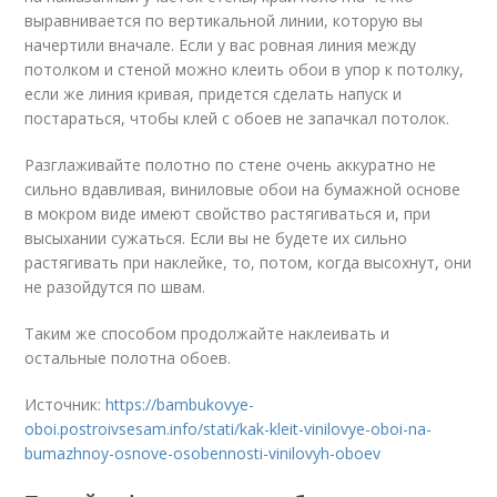
выравнивается по вертикальной линии, которую вы
начертили вначале. Если у вас ровная линия между
потолком и стеной можно клеить обои в упор к потолку,
если же линия кривая, придется сделать напуск и
постараться, чтобы клей с обоев не запачкал потолок.
Разглаживайте полотно по стене очень аккуратно не
сильно вдавливая, виниловые обои на бумажной основе
в мокром виде имеют свойство растягиваться и, при
высыхании сужаться. Если вы не будете их сильно
растягивать при наклейке, то, потом, когда высохнут, они
не разойдутся по швам.
Таким же способом продолжайте наклеивать и
остальные полотна обоев.
Источник:
https://bambukovye-
oboi.postroivsesam.info/stati/kak-kleit-vinilovye-oboi-na-
bumazhnoy-osnove-osobennosti-vinilovyh-oboev