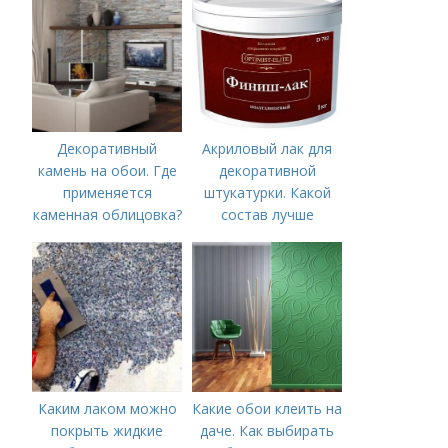
Декоративный
Акриловый лак для
камень на обои. Где
декоративной
применяется
штукатурки. Какой
каменная облицовка?
состав лучше
использовать
Каким лаком можно
Какие обои клеить на
покрыть жидкие
даче. Как выбирать