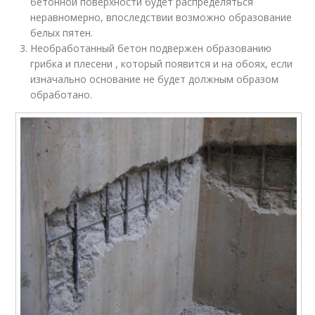
бетонной поверхности будет распределяться
неравномерно, впоследствии возможно образование
белых пятен.
Необработанный бетон подвержен образованию
грибка и плесени , который появится и на обоях, если
изначально основание не будет должным образом
обработано.