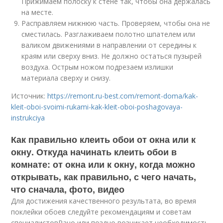
Прижимаем полоску к стене так, чтобы она держалась
на месте.
Расправляем нижнюю часть. Проверяем, чтобы она не
сместилась. Разглаживаем полотно шпателем или
валиком движениями в направлении от середины к
краям или сверху вниз. Не должно остаться пузырей
воздуха. Острым ножом подрезаем излишки
материала сверху и снизу.
Источник:
https://remont.ru-best.com/remont-doma/kak-
kleit-oboi-svoimi-rukami-kak-kleit-oboi-poshagovaya-
instrukciya
Как правильно клеить обои от окна или к
окну. Откуда начинать клеить обои в
комнате: от окна или к окну, когда можно
открывать, как правильно, с чего начать,
что сначала, фото, видео
Для достижения качественного результата, во время
поклейки обоев следуйте рекомендациям и советам
специалистовРано или поздно возникает необходимость