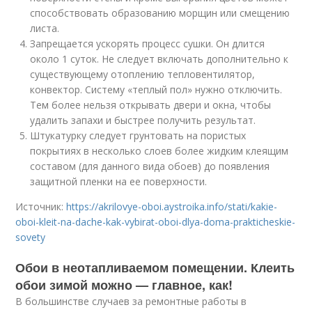
способствовать образованию морщин или смещению
листа.
Запрещается ускорять процесс сушки. Он длится
около 1 суток. Не следует включать дополнительно к
существующему отоплению тепловентилятор,
конвектор. Систему «теплый пол» нужно отключить.
Тем более нельзя открывать двери и окна, чтобы
удалить запахи и быстрее получить результат.
Штукатурку следует грунтовать на пористых
покрытиях в несколько слоев более жидким клеящим
составом (для данного вида обоев) до появления
защитной пленки на ее поверхности.
Источник:
https://akrilovye-oboi.aystroika.info/stati/kakie-
oboi-kleit-na-dache-kak-vybirat-oboi-dlya-doma-prakticheskie-
sovety
Обои в неотапливаемом помещении. Клеить
обои зимой можно — главное, как!
В большинстве случаев за ремонтные работы в