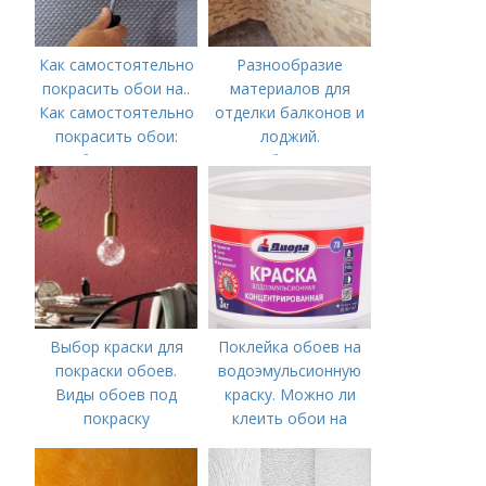
Как самостоятельно
Разнообразие
покрасить обои на..
материалов для
Как самостоятельно
отделки балконов и
покрасить обои:
лоджий.
выбор краски и
Особенности
обоев, технология
окрашивания в один
или несколько
цветов
Выбор краски для
Поклейка обоев на
покраски обоев.
водоэмульсионную
Виды обоев под
краску. Можно ли
покраску
клеить обои на
водоэмульсионную
краску и другие