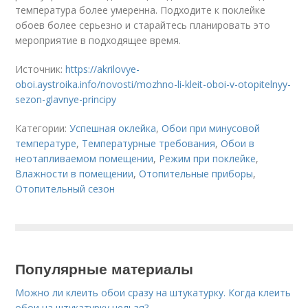
температура более умеренна. Подходите к поклейке
обоев более серьезно и старайтесь планировать это
мероприятие в подходящее время.
Источник:
https://akrilovye-
oboi.aystroika.info/novosti/mozhno-li-kleit-oboi-v-otopitelnyy-
sezon-glavnye-principy
Категории:
Успешная оклейка
,
Обои при минусовой
температуре
,
Температурные требования
,
Обои в
неотапливаемом помещении
,
Режим при поклейке
,
Влажности в помещении
,
Отопительные приборы
,
Отопительный сезон
Популярные материалы
Можно ли клеить обои сразу на штукатурку. Когда клеить
обои на штукатурку нельзя?