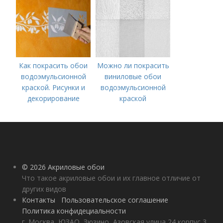
покрытия
Как покрасить обои
Можно ли покрасить
водоэмульсионной
виниловые обои
краской. Рисунки и
водоэмульсионной
декорирование
краской
© 2026 Акриловые обои
Что такое акриловые обои и их главное отличие от
других видов
Контакты
Пользовательское соглашение
Политика конфидециальности
г. Москва, ЮЗАО, Зюзино, Азовская улица 24 корпус 3,