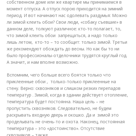
собственном доме или же квартире мы принимаемся в
момент отпуска. А отпуск порою приходится на зимний
период. И вот начинают нас одолевать раздумья: Можно
ли зимой клеить обои? Свои люди, «собаку съевшие» в
данном деле, толкуют различное: кто-то полагает, то,
что зимой клеить обои запрещаться, а надо только
лишь летом, кто-то – то сообщит: только зимой. Третьи
же рекомендуют обождать до весны. Но как бы то ни
было профессионалы-отделочники трудятся круглый год.
А значит, и нам вполне возможно.
Вспомним, чего больше всего боятся только что
приклеенные обои , только-только приклеенные на
стену. Верно: сквозняков и слишком резких перепадов
температур . Зимой, когда в здании действует отопление,
температура будет постоянна. Наша цель – не
пропустить сквозняков. Следовательно, не будем
раскрывать входную дверь и окошко. Да и зимой это
проделывать не очень-то и охота. Наконец, постоянная
температура – это «достоинство». Отсутствие
сквозняков – также.