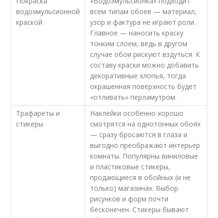
Покраска
«Водоэмульсионка» подходит
водоэмульсионной
всем типам обоев — материал,
краской
узор и фактура не играют роли.
Главное — наносить краску
тонким слоем, ведь в другом
случае обои рискуют вздуться. К
составу краски можно добавить
декоративные хлопья, тогда
окрашенная поверхность будет
«отливать» перламутром.
Трафареты и
Наклейки особенно хорошо
стикеры
смотрятся на однотонных обоях
— сразу бросаются в глаза и
выгодно преображают интерьер
комнаты. Популярны виниловые
и пластиковые стикеры,
продающиеся в обойных (и не
только) магазинах. Выбор
рисунков и форм почти
бесконечен. Стикеры бывают