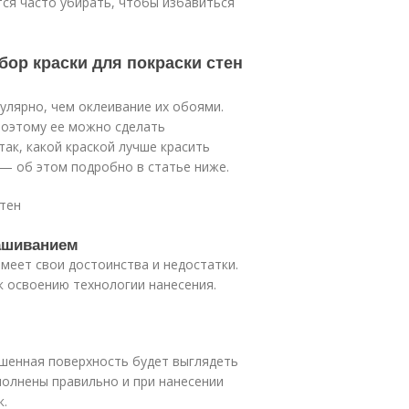
тся часто убирать, чтобы избавиться
бор краски для покраски стен
улярно, чем оклеивание их обоями.
поэтому ее можно сделать
ак, какой краской лучше красить
 — об этом подробно в статье ниже.
стен
рашиванием
имеет свои достоинства и недостатки.
к освоению технологии нанесения.
ашенная поверхность будет выглядеть
олнены правильно и при нанесении
к.