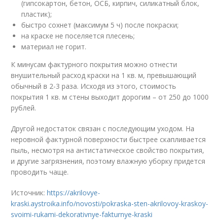
(гипсокартон, бетон, ОСБ, кирпич, силикатный блок,
пластик);
быстро сохнет (максимум 5 ч) после покраски;
на краске не поселяется плесень;
материал не горит.
К минусам фактурного покрытия можно отнести
внушительный расход краски на 1 кв. м, превышающий
обычный в 2-3 раза. Исходя из этого, стоимость
покрытия 1 кв. м стены выходит дорогим – от 250 до 1000
рублей.
Другой недостаток связан с последующим уходом. На
неровной фактурной поверхности быстрее скапливается
пыль, несмотря на антистатическое свойство покрытия,
и другие загрязнения, поэтому влажную уборку придется
проводить чаще.
Источник:
https://akrilovye-
kraski.aystroika.info/novosti/pokraska-sten-akrilovoy-kraskoy-
svoimi-rukami-dekorativnye-fakturnye-kraski