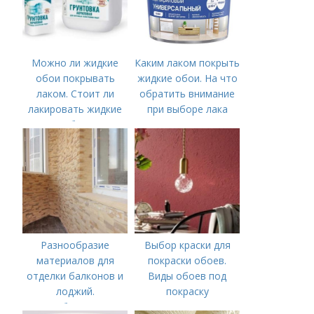
Можно ли жидкие
Каким лаком покрыть
обои покрывать
жидкие обои. На что
лаком. Стоит ли
обратить внимание
лакировать жидкие
при выборе лака
обои
Разнообразие
Выбор краски для
материалов для
покраски обоев.
отделки балконов и
Виды обоев под
лоджий.
покраску
Особенности