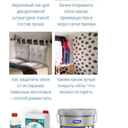
Акриловый лак для
Зачем покрывать
декоративной
обои лаком:
штукатурки. Какой
преимущества и
состав лучше
недостатки приема
использовать
Как защитить обои
Каким лаком лучше
от истирания.
покрыть обои. Что
Навесные изголовья
можно потерять
– способ разместить
кровать у стены не
пачкая обои