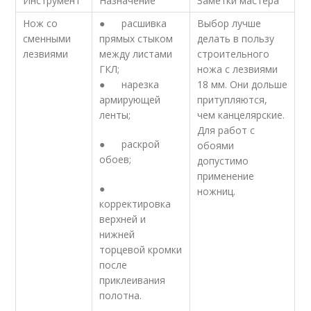
Инструмент
Назначение
Заметки мастера
Нож со
● расшивка
Выбор лучше
сменными
прямых стыком
делать в пользу
лезвиями
между листами
строительного
ГКЛ;
ножа с лезвиями
● нарезка
18 мм. Они дольше
армирующей
притупляются,
ленты;
чем канцелярские.
Для работ с
● раскрой
обоями
обоев;
допустимо
применение
●
ножниц.
корректировка
верхней и
нижней
торцевой кромки
после
приклеивания
полотна.