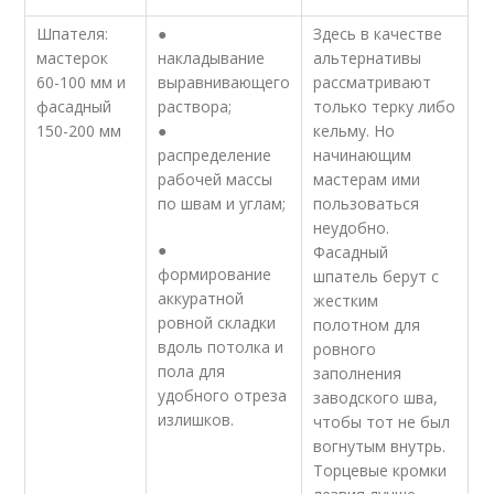
Шпателя:
●
Здесь в качестве
мастерок
накладывание
альтернативы
60-100 мм и
выравнивающего
рассматривают
фасадный
раствора;
только терку либо
150-200 мм
●
кельму. Но
распределение
начинающим
рабочей массы
мастерам ими
по швам и углам;
пользоваться
неудобно.
●
Фасадный
формирование
шпатель берут с
аккуратной
жестким
ровной складки
полотном для
вдоль потолка и
ровного
пола для
заполнения
удобного отреза
заводского шва,
излишков.
чтобы тот не был
вогнутым внутрь.
Торцевые кромки