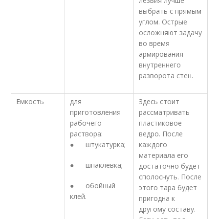
лезвия лучше
выбрать с прямым
углом. Острые
осложняют задачу
во время
армирования
внутреннего
разворота стен.
Емкость
для
Здесь стоит
приготовления
рассматривать
рабочего
пластиковое
раствора:
ведро. После
● штукатурка;
каждого
материала его
● шпаклевка;
достаточно будет
сполоснуть. После
● обойный
этого тара будет
клей.
пригодна к
другому составу.