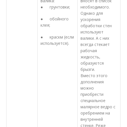
валика:
вносят в список
● грунтовки;
необходимого.
Однако для
● обойного
ускорения
клея;
обработки стен
используют
● краскм (если
валики. А с них
используется).
всегда стекает
рабочая
жидкость,
образуются
брызги.
Вместо этого
дополнения
можно
приобрести
специальное
малярное ведро с
оребрением на
внутренней
стенке. Реже