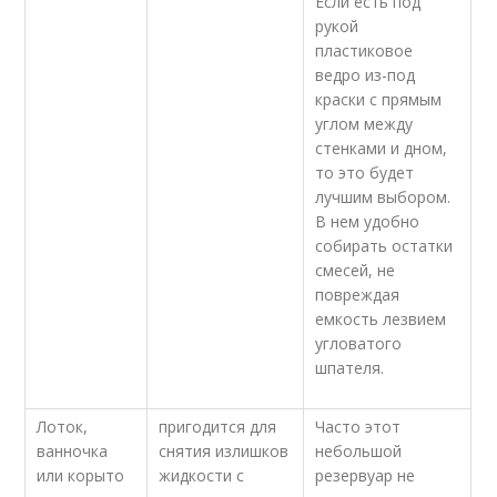
Если есть под
рукой
пластиковое
ведро из-под
краски с прямым
углом между
стенками и дном,
то это будет
лучшим выбором.
В нем удобно
собирать остатки
смесей, не
повреждая
емкость лезвием
угловатого
шпателя.
Лоток,
пригодится для
Часто этот
ванночка
снятия излишков
небольшой
или корыто
жидкости с
резервуар не