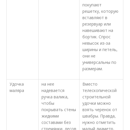
покупают
решетку, которую
вставляют в
резервуар или
навешивают на
бортик. Спрос
невысок из-за
ширины и петель,
они не
универсальны по
размерам.
Удочка
на нее
Вместо
маляра
надевается
телескопической
ручка валика,
строительной
чтобы
удочки можно
покрывать стены
взять черенок от
жидкими
швабры. Правда,
составами без
нужно отметить
стремянки, лесов
малый диаметр,