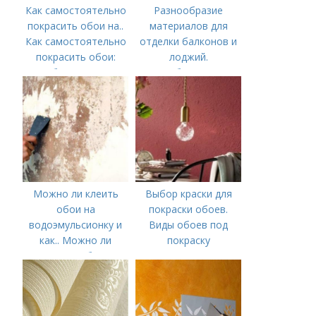
Как самостоятельно
Разнообразие
покрасить обои на..
материалов для
Как самостоятельно
отделки балконов и
покрасить обои:
лоджий.
выбор краски и
Особенности
обоев, технология
окрашивания в один
или несколько
цветов
Можно ли клеить
Выбор краски для
обои на
покраски обоев.
водоэмульсионку и
Виды обоев под
как.. Можно ли
покраску
наклеить обои на
водоэмульсионную
краску