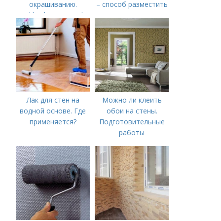
окрашиванию.
– способ разместить
TikkurilaEuroTrend
кровать у стены не
пачкая обои
Лак для стен на
Можно ли клеить
водной основе. Где
обои на стены.
применяется?
Подготовительные
работы