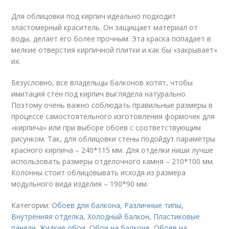
Для облицовки под кирпич идеально подходит
эластомерный краситель. Он защищает материал от
воды, делает его более прочным. Эта краска попадает в
мелкие отверстия кирпичной плитки и как бы «закрывает»
их.
Безусловно, все владельцы балконов хотят, чтобы
имитация стен под кирпич выглядела натурально.
Поэтому очень важно соблюдать правильные размеры в
процессе самостоятельного изготовления формочек для
«кирпича» или при выборе обоев с соответствующим
рисунком. Так, для облицовки стены подойдут параметры
красного кирпича – 240*115 мм. Для отделки ниши лучше
использовать размеры отделочного камня – 210*100 мм.
Колонны стоит облицовывать исходя из размера
модульного вида изделия – 190*90 мм.
Категории:
Обоев для балкона
,
Различные типы
,
Внутренняя отделка
,
Холодный балкон
,
Пластиковые
панели
,
Жидкие обои
,
Обои на балконе
,
Обоев на