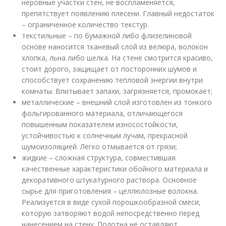
неровные участки стен, не воспламеняется,
препятствует появлению плесени. Главный недостаток
– ограниченное количество текстур.
текстильные – по бумажной либо флизелиновой
основе наносится тканевый слой из велюра, волокон
хлопка, льна либо шелка. На стене смотрится красиво,
стоит дорого, защищает от посторонних шумов и
способствует сохранению тепловой энергии внутри
комнаты. Впитывает запахи, загрязняется, промокает;
металлические – внешний слой изготовлен из тонкого
фольгированного материала, отличающегося
повышенным показателем износостойкости,
устойчивостью к солнечным лучам, прекрасной
шумоизоляцией. Легко отмывается от грязи;
жидкие – сложная структура, совместившая
качественные характеристики обойного материала и
декоративного штукатурного раствора. Основное
сырье для приготовления – целлюлозные волокна.
Реализуется в виде сухой порошкообразной смеси,
которую затворяют водой непосредственно перед
нанесением на стену. Полотна не оставляют