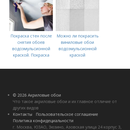
Покраска стен после
Можно ли покрасить
снятия обоев
виниловые обои
водоэмульсионной
водоэмульсионной
краской. Покраска
краской
стен после снятия
обоев – пошаговая
инструкция
© 2026 Акриловые обои
Что такое акриловые обои и их главное отличие от
других видов
Контакты
Пользовательское соглашение
Политика конфидециальности
г. Москва, ЮЗАО, Зюзино, Азовская улица 24 корпус 3,