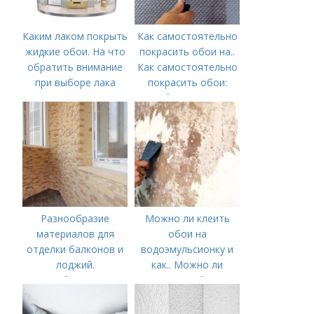
Каким лаком покрыть
Как самостоятельно
жидкие обои. На что
покрасить обои на..
обратить внимание
Как самостоятельно
при выборе лака
покрасить обои:
выбор краски и
обоев, технология
окрашивания в один
или несколько
цветов
Разнообразие
Можно ли клеить
материалов для
обои на
отделки балконов и
водоэмульсионку и
лоджий.
как.. Можно ли
Особенности
наклеить обои на
водоэмульсионную
краску