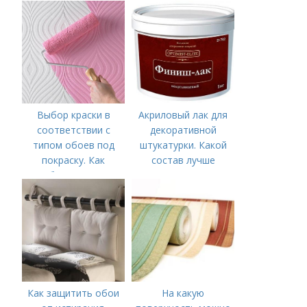
Выбор краски в
Акриловый лак для
соответствии с
декоративной
типом обоев под
штукатурки. Какой
покраску. Как
состав лучше
подбирать краску
использовать
под каждую
разновидность
основы?
Как защитить обои
На какую