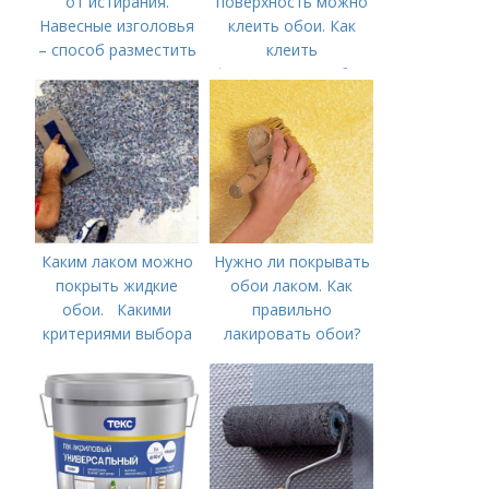
от истирания.
поверхность можно
Навесные изголовья
клеить обои. Как
– способ разместить
клеить
кровать у стены не
флизелиновые обои.
пачкая обои
Подготовка и
разметка стен
Каким лаком можно
Нужно ли покрывать
покрыть жидкие
обои лаком. Как
обои. Какими
правильно
критериями выбора
лакировать обои?
лака для жидких
обоев
руководствоваться