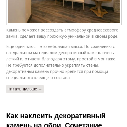
Искусственный
Камень под кирпич
камень
Камень поможет воссоздать атмосферу средневекового
Изделия из
замка, сделает вашу прихожую уникальной в своем роде.
Подоконник из
искусственного
декоративного камня
камня
Еще один плюс – это небольшая масса. По сравнению с
натуральным материалом декоративный камень очень
легкий и, отчасти благодаря этому, простой в монтаже.
Не требуется дополнительно укреплять стены,
Обои в интерьере
декоративный камень прочно крепится при помощи
специального клеящего состава.
Читать дальше →
Как наклеить декоративный
камень на обои. Сочетание