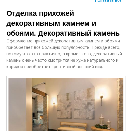
Показать все
Отделка прихожей
Декор в интерьере
Камень на обои
декоративным камнем и
обоями. Декоративный камень
Оформление прихожей декоративным камнем и обоями
Камень из бетона
Камень из гипса
приобретает все большую популярность. Прежде всего,
потому что это практично, а кроме этого, декоративный
камень очень часто смотрится не хуже натурального и
коридор приобретает креативный внешний вид.
Камень на жидкие
Камень в прихожей
гвозди
Обои под камень
Натуральный камень