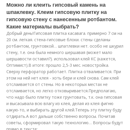
Можно ли клеить гипсовый камень на
шпаклевку. Клеим гипсовую плитку на
гипсовую стену с нанесенным ротбантом.
Какие материалы выбрать?
Добрый день!Гипсовая плитка касавага. примерно 7 см на
20 см. легкая. стена-гипсовые блоки. стены сделаны
ротбантом, грунтовкой… шпатлевки нет. особо не шкурил
стену, т.е. она была немного шершавая (может мало
шершавости оставил?). использовал клей КС (кажется,
Оптимист).В итоге: прошло 2,5-3 мес. новостройка.
Сверху перфоратор работает. Плитка отваливается. При
этом на ней нет клея - хоть бери и клей снова. Сам клей
отслаивается от стены. Но в некоторых местах не
отслаивается, но легко отковыривается.Предполагаю,
что надо было плитку тоже грунтовать, т.к. она гипсовая
и высасывала всю влагу из клея, делая из клея фигню
какую-то, и выбирать другой клей.Теперь эту плитку буду
отдирать.А вот дальше собственно вопросы. Почитав
советы, сформировал такую технологию… Вопросы будут
прямо в тексте: