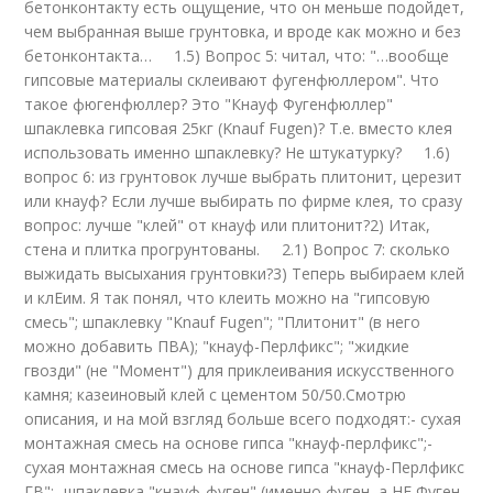
бетонконтакту есть ощущение, что он меньше подойдет,
чем выбранная выше грунтовка, и вроде как можно и без
бетонконтакта… 1.5) Вопрос 5: читал, что: "…вообще
гипсовые материалы склеивают фугенфюллером". Что
такое фюгенфюллер? Это "Кнауф Фугенфюллер"
шпаклевка гипсовая 25кг (Knauf Fugen)? Т.е. вместо клея
использовать именно шпаклевку? Не штукатурку? 1.6)
вопрос 6: из грунтовок лучше выбрать плитонит, церезит
или кнауф? Если лучше выбирать по фирме клея, то сразу
вопрос: лучше "клей" от кнауф или плитонит?2) Итак,
стена и плитка прогрунтованы. 2.1) Вопрос 7: сколько
выжидать высыхания грунтовки?3) Теперь выбираем клей
и клЕим. Я так понял, что клеить можно на "гипсовую
смесь"; шпаклевку "Knauf Fugen"; "Плитонит" (в него
можно добавить ПВА); "кнауф-Перлфикс"; "жидкие
гвозди" (не "Момент") для приклеивания искусственного
камня; казеиновый клей с цементом 50/50.Смотрю
описания, и на мой взгляд больше всего подходят:- сухая
монтажная смесь на основе гипса "кнауф-перлфикс";-
сухая монтажная смесь на основе гипса "кнауф-Перлфикс
ГВ";- шпаклевка "кнауф-фуген" (именно фуген, а НЕ Фуген