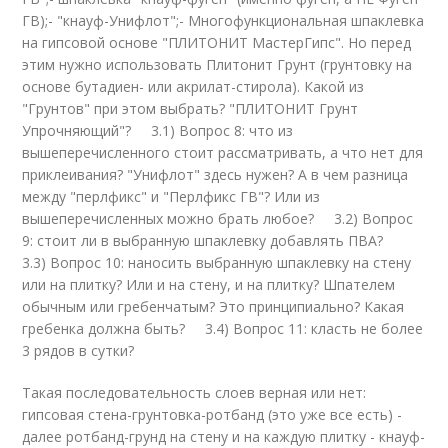
ГВ);- "кнауф-Унифлот";- Многофункциональная шпаклевка
на гипсовой основе "ПЛИТОНИТ МастерГипс". Но перед
этим нужно использовать Плитонит Грунт (грунтовку на
основе бутадиен- или акрилат-стирола). Какой из
"Грунтов" при этом выбрать? "ПЛИТОНИТ Грунт
Упрочняющий"? 3.1) Вопрос 8: что из
вышеперечисленного стоит рассматривать, а что нет для
приклеивания? "Унифлот" здесь нужен? А в чем разница
между "перлфикс" и "Перлфикс ГВ"? Или из
вышеперечисленных можно брать любое? 3.2) Вопрос
9: стоит ли в выбранную шпаклевку добавлять ПВА?
3.3) Вопрос 10: наносить выбранную шпаклевку на стену
или на плитку? Или и на стену, и на плитку? Шпателем
обычным или гребенчатым? Это принципиально? Какая
гребенка должна быть? 3.4) Вопрос 11: класть не более
3 рядов в сутки?
Такая последовательность слоев верная или нет:
гипсовая стена-грунтовка-ротбанд (это уже все есть) -
далее ротбанд-грунд на стену и на каждую плитку - кнауф-