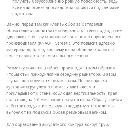
получить безукоризненно ровную поверхность, ведь
все наши огрехи впоследствии скроются под ребрами
радиатора.
Важно: перед тем как клеить обои за батареями
обязательно пропитайте поверхность стены подходящим
для ваших стен грунтовочным составом от проверенного
производителя (KNAUF, Ceresit ). Это повысит адгезию
материалов, благодаря чему ваши обои не отклеятся
после первого же отопительного сезона.
Разметку полотнищ обоев производят таким образом,
чтобы стык приходился на середину радиатора. В этом
случае шов получится незаметным. После нарезки
кусков их скрупулезно промазывают клеем и
прикладывают к стене, соблюдая вертикальность. Края
полотнищ на 5-6 мм заводят за угол ниши. Образующийся
избыток воздуха, используя стандартную технологию,
выгоняют из-под куска обоев резиновым валиком.
Для образования аккуратного контура вокруг труб,