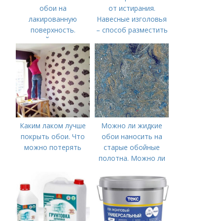
обои на
от истирания.
лакированную
Навесные изголовья
поверхность.
– способ разместить
ОКЛЕЙКА ПОЛА
кровать у стены не
ОБОЯМИ –
пачкая обои
ПОШАГОВОЕ
ОПИСАНИЕ
Каким лаком лучше
Можно ли жидкие
покрыть обои. Что
обои наносить на
можно потерять
старые обойные
полотна. Можно ли
наносить жидкие
обои на обои. На
какую поверхность
наносят жидкие
обои. Как наносить