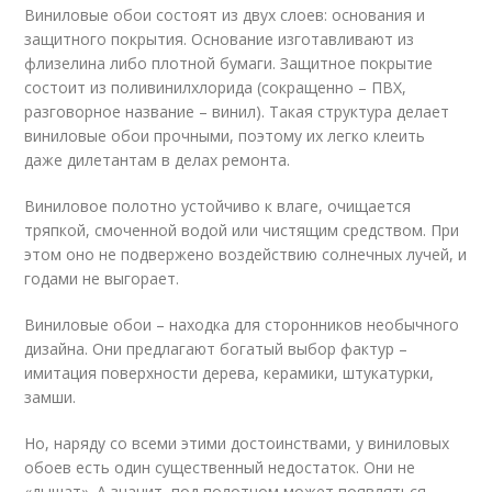
Виниловые обои состоят из двух слоев: основания и
защитного покрытия. Основание изготавливают из
флизелина либо плотной бумаги. Защитное покрытие
состоит из поливинилхлорида (сокращенно – ПВХ,
разговорное название – винил). Такая структура делает
виниловые обои прочными, поэтому их легко клеить
даже дилетантам в делах ремонта.
Виниловое полотно устойчиво к влаге, очищается
тряпкой, смоченной водой или чистящим средством. При
этом оно не подвержено воздействию солнечных лучей, и
годами не выгорает.
Виниловые обои – находка для сторонников необычного
дизайна. Они предлагают богатый выбор фактур –
имитация поверхности дерева, керамики, штукатурки,
замши.
Но, наряду со всеми этими достоинствами, у виниловых
обоев есть один существенный недостаток. Они не
«дышат». А значит, под полотном может появляться