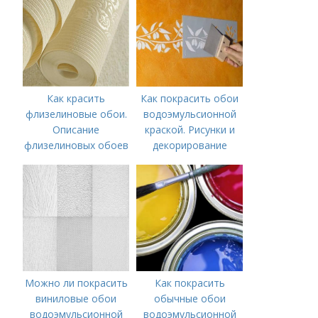
окрашивания в один
краску
или несколько
цветов
Как красить
Как покрасить обои
флизелиновые обои.
водоэмульсионной
Описание
краской. Рисунки и
флизелиновых обоев
декорирование
Можно ли покрасить
Как покрасить
виниловые обои
обычные обои
водоэмульсионной
водоэмульсионной