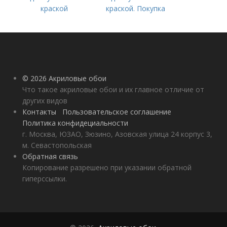
краской
краской. Покупка
краски –, как
правильно выбрать
состав для работы?
© 2026 Акриловые обои
Что такое акриловые обои и их главное отличие от
других видов
Контакты
Пользовательское соглашение
Политика конфидециальности
г. Москва, ЮЗАО, Зюзино, Азовская улица 24 корпус 3,
м. Севастопольская
Обратная связь
Копирование разрешено при указании обратной
гиперссылки.