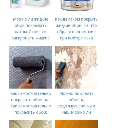
жидкие обои
Можно ли жидкие
Каким лаком покрыть
обои покрывать
жидкие обои. На что
лаком. Стоит ли
обратить внимание
лакировать жидкие
при выборе лака
обои
Как самостоятельно
Можно ли клеить
покрасить обои на..
обои на
Как самостоятельно
водоэмульсионку и
покрасить обои:
как.. Можно ли
выбор краски и
наклеить обои на
обоев, технология
водоэмульсионную