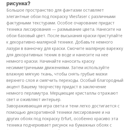
рисунка?
Большое пространство для фантазии оставляет
элегантные обои под покраску Vliesfaser с различными
фактурными текстурами. Особое очарование придаст
техника лиссирования — размывание цвета. Нанесите на
обои базовый цвет. После высыхания краски приступайте
к декоративно-малярной технике. Добавьте немного
лазури в ванночку для краски. Смочите малярную варежку
для декоративных техник в воде и нанесите на нее
немного краски. Начинайте наносить краску
несимметричными движениями. Затем используйте
влажную мягкую ткань, чтобы снять грубые мазки
верхнего слоя и смягчить переходы. Особый благородный
акцент Вашему творчеству придаст в заключение
немного перламутра. Мерцающие кристаллы отражают
свет и оживляют интерьер.
Завораживающая игра света и тени легко достигается с
помощью декоративной техники лиссирование и на
других обоях под покраску Erfurt, особенно красиво эта
техника подчеркивает рисунок на бумажных обоях с