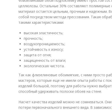
Флизелиновые обои подпоклейку имеют простой сост
целлюлозы. Остальные 30% составляют полимерные 
материал остается цельным, прочным и надежным. 
собой посредством метода прессования. Такая обра
такими характеристиками:
высокая эластичность;
прочность;
воздухопроницаемость;
устойчивость к износу;
защита от огня;
защищенность от влаги;
экологическая чистота.
Так как флизелиновые обоимягкие, с ними просто ра
мастеров, которые еще не имели опыта работы с покл
изделий большой, поэтому для работы нужно выбрать
способный удерживать полоски обоев на стене.
Насчет качества изделий можно не сомневаться. Они
потери первоначального внешнего вида. В зависимос