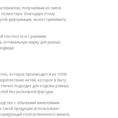
материалом, получаемым из смеси
 полиэстера. Благодаря этому
ругой-деформации, может принимать
й плотности и с разными
ь оптимальную марку для разных
подвида:
тно, которое производится из 100%
переплетение нитей, которое в быту
отлично подходит для отделки ровных
 слой без рельефной фактуры.
сходство с обычными виниловыми
 в такой продукции использовано
корирующий слой вспененного винила.