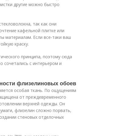
чистки другие можно быстро
текловолокна, так как они
почтение кафельной плитке или
ы материалам. Если все-таки ваш
ойкую краску.
етического принципа, поэтому сюда
о сочетались с интерьером и
нности флизелиновых обоев
няется особая ткань. По ощущениям
 защищена от преждевременного
готовлении верхней одежды. Он
бумаги, флизелин сложно порвать,
создании стеновых отделочных