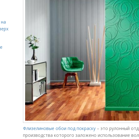
 на
верх
ие
Флизелиновые обои под покраску
– это рулонный отд
производства которого заложено использование вол