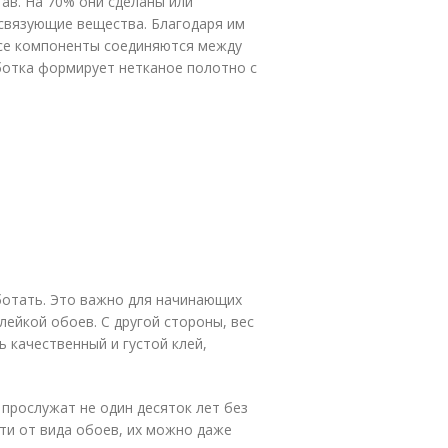
ав. На 70% они сделаны или
связующие вещества. Благодаря им
Все компоненты соединяются между
ботка формирует нетканое полотно с
ботать. Это важно для начинающих
ейкой обоев. С другой стороны, вес
 качественный и густой клей,
 прослужат не один десяток лет без
ти от вида обоев, их можно даже