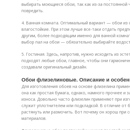
выбирать моющиеся обои, так как из-за постоянной 
повредить.
4. Ванная комната. Оптимальный вариант — обои из с
влагостойкие. При этом лучше все-таки отдать пред
другим, более подходящим именно для ванной комнат
выбор пал на обои — обязательно выбирайте водост
5. Гостиная. Здесь, напротив, нужно исходить из эст
подходят любые обои, главное, чтобы они гармоничн
создавали оригинальный дизайн.
Обои флизелиновые. Описание и особе
Для изготовления обоев на основе флизелина приме
она как простая бумага, однако, намного прочнее и
износа. Довольно часто флизелин применяют при из
служит уплотнителем или подкладкой. В отличие от 
растянуть или размочить. Вот почему он хорош при 
материалов.