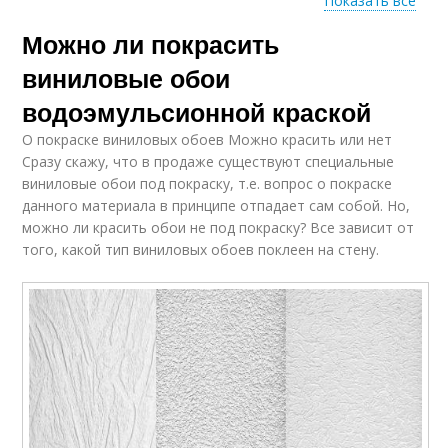
Показать все
Можно ли покрасить
Стеклообои под
Краски для покраски
покраску
виниловые обои
водоэмульсионной краской
О покраске виниловых обоев Можно красить или нет
Поверхности к
Сразу скажу, что в продаже существуют специальные
покраске
виниловые обои под покраску, т.е. вопрос о покраске
данного материала в принципе отпадает сам собой. Но,
можно ли красить обои не под покраску? Все зависит от
того, какой тип виниловых обоев поклеен на стену.